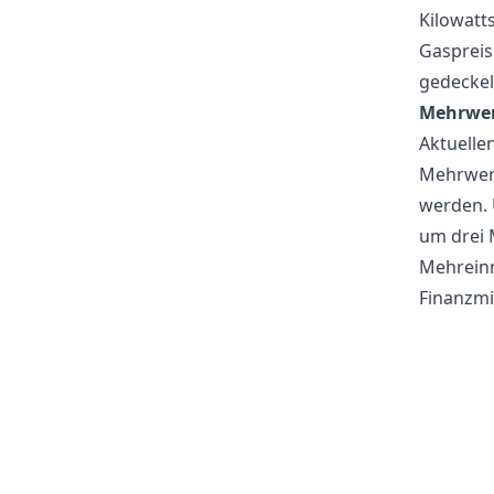
Kilowatt
Gaspreis
gedeckelt
Mehrwer
Aktuellen
Mehrwert
werden. 
um drei 
Mehreinn
Finanzmin