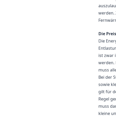
auszulau
werden. 
Fernwärm
Die Prei
Die Ener
Entlastu
ist zwar
werden. 
muss all
Bei der 
sowie kl
gilt für 
Regel ge
muss dan
kleine u