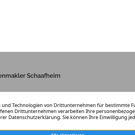
enmakler Schaafheim
, Vermietung oder Wertermittlung:
on Truschel Immobilien hilft Ihnen
r und unterstützt Sie bei all Ihren
nangelegenheiten.
e uns kennen