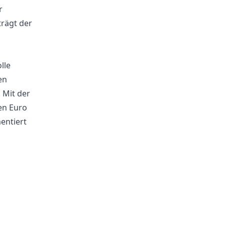
r
rägt der
lle
en
 Mit der
en Euro
entiert