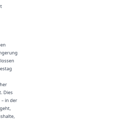
t
den
ängerung
hlossen
destag
cher
. Dies
– in der
geht,
shalte,