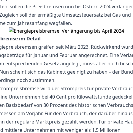
fen, sollen die Preisbremsen nun bis Ostern 2024 verlänger
Zugleich soll der ermäßigte Umsatzsteuersatz bei Gas und
e zum Jahresanfang wegfallen.
sbremse im Detail
giepreisbremsen greifen seit März 2023. Rückwirkend wur
ngsbeträge für Januar und Februar angerechnet. Eine Verl
 im entsprechenden Gesetz angelegt, muss aber noch besc
Nun scheint sich das Kabinett geeinigt zu haben – der Bun
erdings noch zustimmen.
Strompreisbremse wird der Strompreis für private Verbrau
eine Unternehmen bei 40 Cent pro Kilowattstunde gedeckelt
den Basisbedarf von 80 Prozent des historischen Verbrauchs 
messen am Vorjahr. Für den Verbrauch, der darüber hinaus
n der reguläre Marktpreis gezahlt werden. Für private Hau
nd mittlere Unternehmen mit weniger als 1,5 Millionen