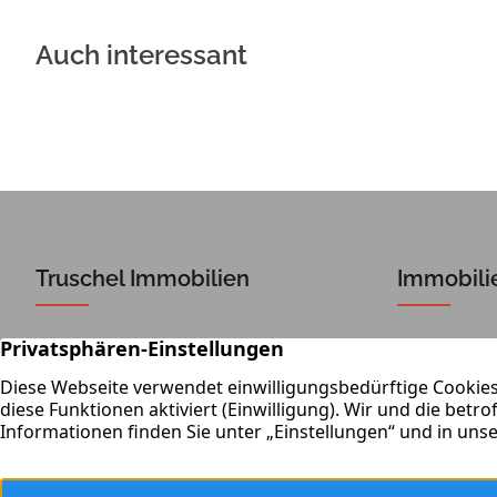
Auch interessant
Truschel Immobilien
Immobili
Dieselstraße 4
Ob Verkauf
64850 Schaafheim
Das Team v
gerne weite
06073 – 74 24 526
Immobilie
06073 – 74 24 513
Lernen Si