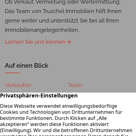
Ob Verkauf, Vermietung oder Wertermittlung:
Das Team von Truschel Immobilien hilft Ihnen
gerne weiter und unterstützt Sie bei all Ihren
Immobilienangelegenheiten.
Lernen Sie uns kennen
Auf einen Blick
Verkaufen
Team
Vermieten
Kontakt
Wertermittlung
Impressum
Datenschutz