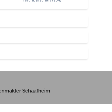
Nachbarschaft (§34)
enmakler Schaafheim
, Vermietung oder Wertermittlung: