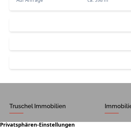
Auf Anfrage
ca. 598 m²
Truschel Immobilien
Immobili
Dieselstraße 4
Ob Verkauf