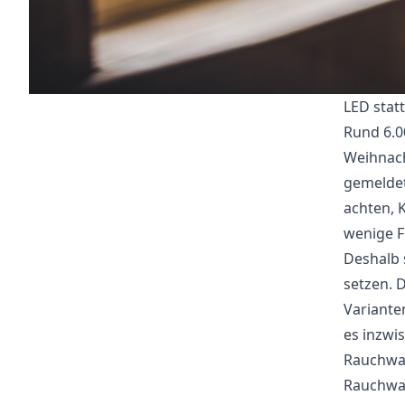
LED stat
Rund 6.0
Weihnach
gemeldet
achten, 
wenige F
Deshalb s
setzen. 
Variante
es inzwi
Rauchwa
Rauchwar