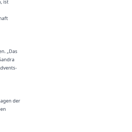
 ist
haft
en. „Das
 Sandra
Advents-
lagen der
nen