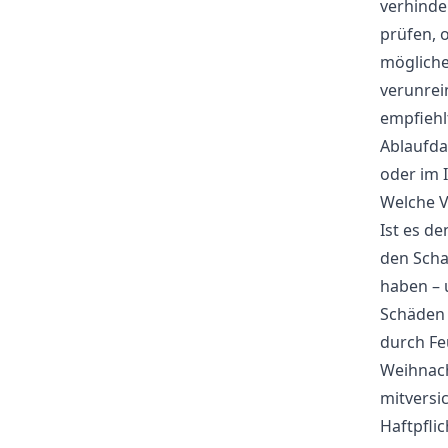
verhinde
prüfen, 
mögliche
verunrei
empfiehl
Ablaufda
oder im 
Welche V
Ist es d
den Scha
haben – 
Schäden 
durch Fe
Weihnach
mitversi
Haftpfli