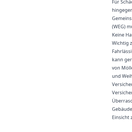
Für Schä
hingegen
Gemeinsc
(WEG) mu
Keine Ha
Wichtig 
Fahrläss
kann ger
von Möll
und Weih
Versiche
Versiche
Überrasc
Gebäudev
Einsicht