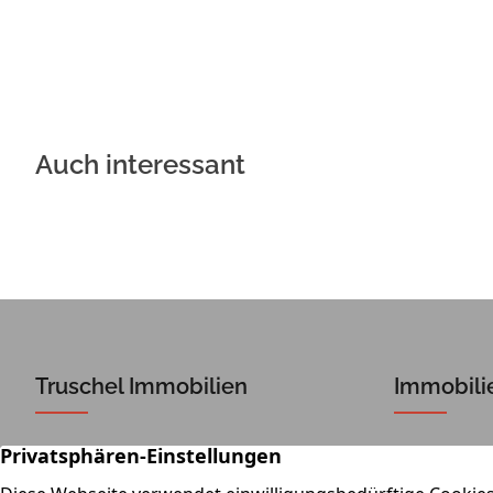
Auch interessant
Truschel Immobilien
Immobili
Dieselstraße 4
Ob Verkauf
64850 Schaafheim
Das Team v