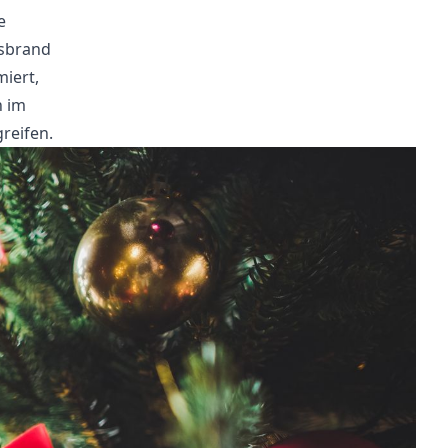
e
sbrand
iert,
 im
reifen.