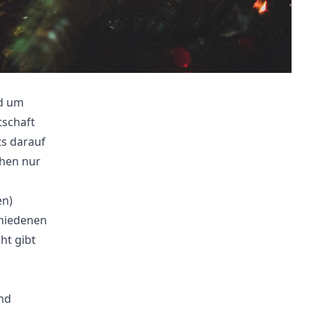
nd um
schaft
s darauf
chen nur
en)
chiedenen
ht gibt
nd