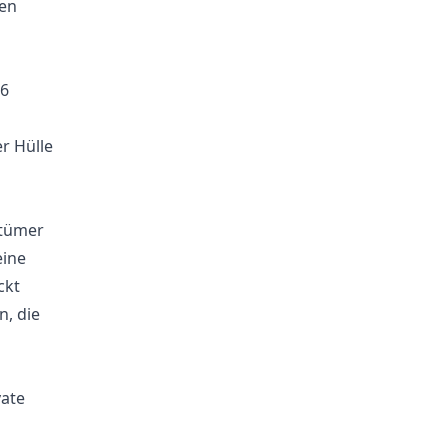
en
76
r Hülle
ntümer
eine
ckt
, die
vate