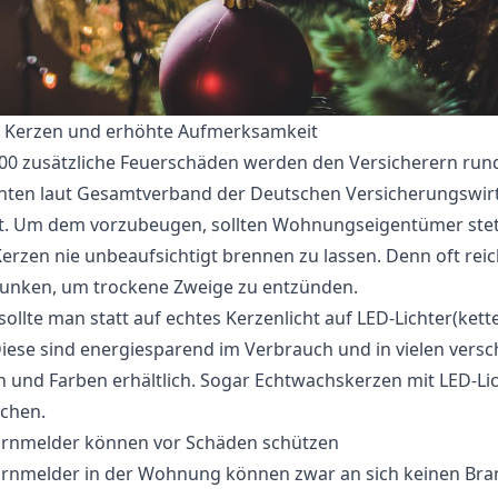
t Kerzen und erhöhte Aufmerksamkeit
00 zusätzliche Feuerschäden werden den Versicherern ru
ten laut Gesamtverband der Deutschen Versicherungswirt
. Um dem vorzubeugen, sollten Wohnungseigentümer stet
Kerzen nie unbeaufsichtigt brennen zu lassen. Denn oft rei
unken, um trockene Zweige zu entzünden.
ollte man statt auf echtes Kerzenlicht auf LED-Lichter(kett
Diese sind energiesparend im Verbrauch und in vielen vers
n und Farben erhältlich. Sogar Echtwachskerzen mit LED-Lic
schen.
rnmelder können vor Schäden schützen
nmelder in der Wohnung können zwar an sich keinen Bra