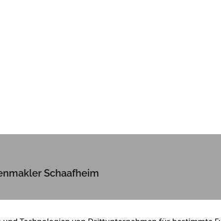
enmakler Schaafheim
, Vermietung oder Wertermittlung:
on Truschel Immobilien hilft Ihnen