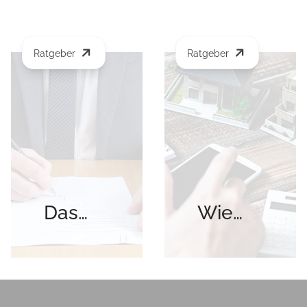
Ratgeber
Ratgeber
Das
Wie
Grundbuch:
viel ist
Was
meine
Sie als
geerbte