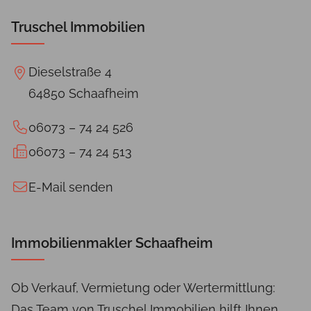
Immobilienerbe
Immobilie
wissen
wert?
Truschel Immobilien
sollten.
Dieselstraße 4
64850 Schaafheim
06073 – 74 24 526
06073 – 74 24 513
E-Mail senden
Immobilienmakler Schaafheim
Ob Verkauf, Vermietung oder Wertermittlung:
Das Team von Truschel Immobilien hilft Ihnen