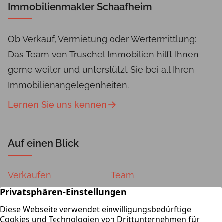
Immobilienmakler Schaafheim
Ob Verkauf, Vermietung oder Wertermittlung:
Das Team von Truschel Immobilien hilft Ihnen
gerne weiter und unterstützt Sie bei all Ihren
Immobilienangelegenheiten.
Lernen Sie uns kennen
Auf einen Blick
Verkaufen
Team
Vermieten
Kontakt