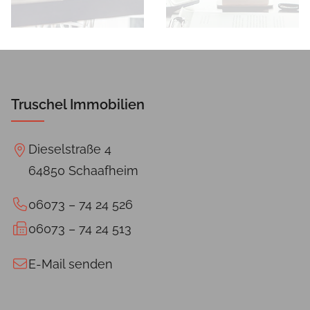
Immobilie
alte
als
Immobilie
Wertanlage
verkaufen
oder
vermieten?
Truschel Immobilien
Dieselstraße 4
64850 Schaafheim
06073 – 74 24 526
06073 – 74 24 513
E-Mail senden