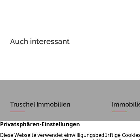
Auch interessant
Truschel Immobilien
Immobili
Dieselstraße 4
Ob Verkauf
64850 Schaafheim
Das Team v