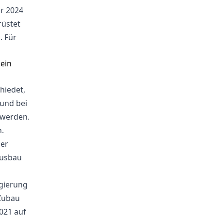
ar 2024
rüstet
. Für
hiedet,
 und bei
 werden.
n.
ner
Ausbau
egierung
 Zubau
021 auf