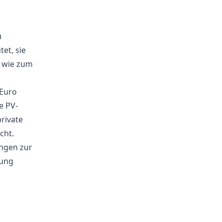
u
et, sie
, wie zum
 Euro
e PV-
rivate
cht.
ungen zur
sung