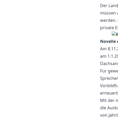
Der Land
müssen a
werden. 
private 
Novelle 
Am 8.11.
am 1.1.20
Dachsani
Für gewer
Sprecher
Vorbildf
erneuerb
Mit der 
die Ausb
von jähr