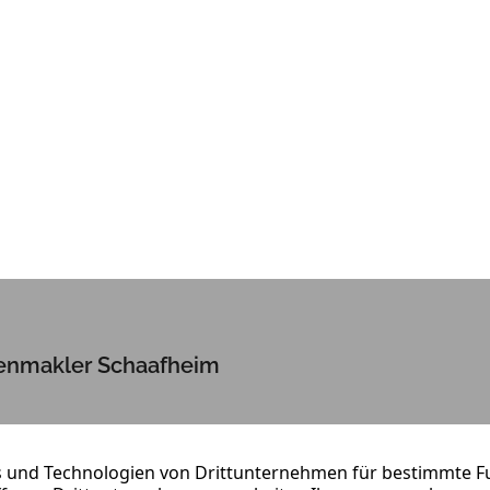
enmakler Schaafheim
, Vermietung oder Wertermittlung:
on Truschel Immobilien hilft Ihnen