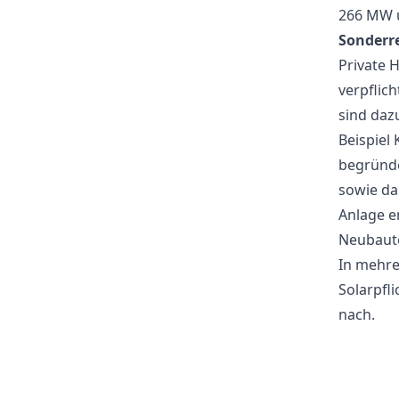
266 MW u
Sonderre
Private 
verpflic
sind dazu
Beispiel
begründe
sowie da
Anlage e
Neubaute
In mehre
Solarpfl
nach.