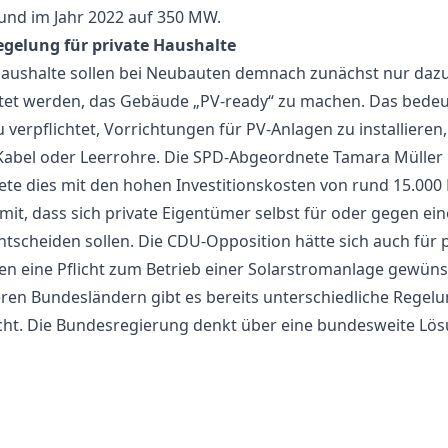
nd im Jahr 2022 auf 350 MW.
gelung für private Haushalte
Haushalte sollen bei Neubauten demnach zunächst nur daz
htet werden, das Gebäude „PV-ready“ zu machen. Das bedeut
 verpflichtet, Vorrichtungen für PV-Anlagen zu installieren
 Kabel oder Leerrohre. Die SPD-Abgeordnete Tamara Müller
te dies mit den hohen Investitionskosten von rund 15.000
mit, dass sich private Eigentümer selbst für oder gegen ein
ntscheiden sollen. Die CDU-Opposition hätte sich auch für p
n eine Pflicht zum Betrieb einer Solarstromanlage gewüns
ren Bundesländern gibt es bereits unterschiedliche Regel
icht. Die Bundesregierung denkt über eine bundesweite Lö