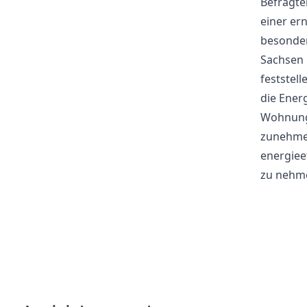
Befragte
einer er
besonder
Sachsen 
feststel
die Ener
Wohnung 
zunehmen
energiee
zu nehm