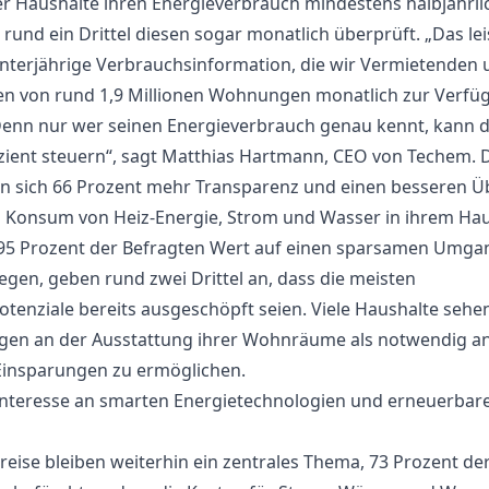
der Haushalte ihren Energieverbrauch mindestens halbjährli
rund ein Drittel diesen sogar monatlich überprüft. „Das lei
nterjährige Verbrauchsinformation, die wir Vermietenden 
n von rund 1,9 Millionen Wohnungen monatlich zur Verfü
 Denn nur wer seinen Energieverbrauch genau kennt, kann 
izient steuern“, sagt Matthias Hartmann, CEO von Techem.
 sich 66 Prozent mehr Transparenz und einen besseren Üb
 Konsum von Heiz-Energie, Strom und Wasser in ihrem Hau
5 Prozent der Befragten Wert auf einen sparsamen Umga
egen, geben rund zwei Drittel an, dass die meisten
otenziale bereits ausgeschöpft seien. Viele Haushalte sehe
en an der Ausstattung ihrer Wohnräume als notwendig a
Einsparungen zu ermöglichen.
Interesse an smarten Energietechnologien und erneuerbar
reise bleiben weiterhin ein zentrales Thema, 73 Prozent de