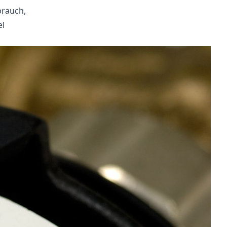
brauch,
el