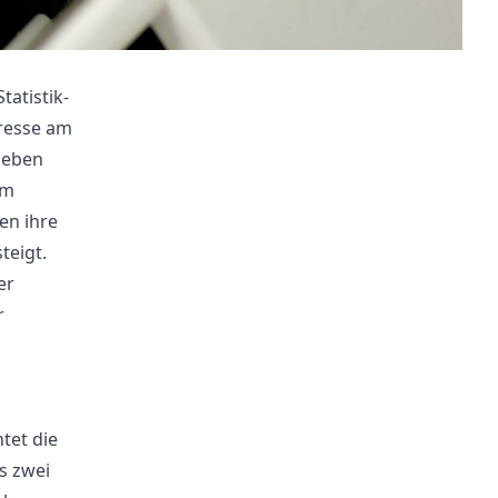
atistik-
eresse am
geben
am
en ihre
teigt.
er
r
tet die
s zwei