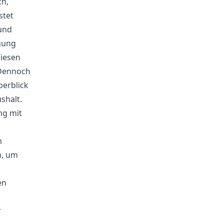
ch,
stet
und
gung
diesen
 Dennoch
erblick
shalt.
ng mit
n
n, um
en
r