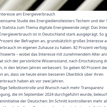
nteresse am Energieverbrauch
einsame Studie des Energiedienstleisters Techem und der St
m Statista zum Thema digitale Energiewende zeigt: Das Int
Energieverbrauch ist in Deutschland stark ausgeprägt. So 
Prozent der Befragten an, grundsätzlich großes Interesse 
erbrauch im eigenen Zuhause zu haben. 82 Prozent verfolg
hswerte – wobei das Interesse mit zunehmendem Alter ans
t sich der persönliche Wissensstand, nach Einschätzung d
n, in den letzten Jahren verbessert. So geben 60 Prozent de
en an, dass sie heute einen besseren Überblick über ihren
erbrauch haben als vor zwei Jahren.
ige Selbstkontrolle und Wunsch nach mehr Transparenz
agung, die im September 2024 durchgeführt wurde, beleuch
ninitiative der Deutschen: Im Schnitt kontrollieren mehr al