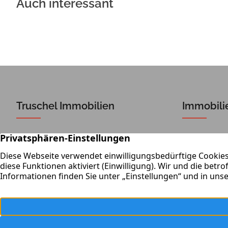
Auch interessant
Truschel Immobilien
Immobili
Dieselstraße 4
Ob Verkauf
64850 Schaafheim
Das Team v
gerne weite
06073 – 74 24 526
Immobilie
06073 – 74 24 513
Lernen Si
E-Mail senden