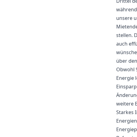
Drittel 
während 
unsere u
Mietende
stellen.
auch eff
wünschen
über den
Obwohl 9
Energie l
Einsparp
Änderung
weitere 
Starkes 
Energien
Energiep