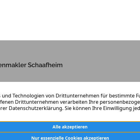
enmakler Schaafheim
, Vermietung oder Wertermittlung:
on Truschel Immobilien hilft Ihnen
r und unterstützt Sie bei all Ihren
nangelegenheiten.
e uns kennen