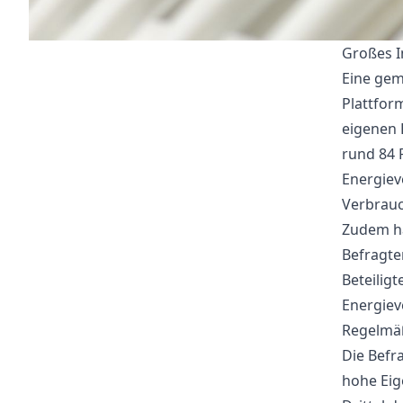
Großes I
Eine gem
Plattfor
eigenen 
rund 84 
Energiev
Verbrauc
Zudem ha
Befragte
Beteiligt
Energiev
Regelmäß
Die Befr
hohe Eige