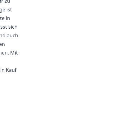
er zu
e ist
te in
sst sich
Und auch
en
en. Mit
in Kauf