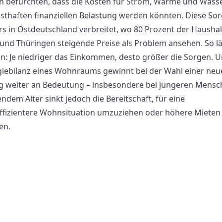
n befürchten, dass die Kosten für Strom, Wärme und Wass
nsthaften finanziellen Belastung werden könnten. Diese Sorg
s in Ostdeutschland verbreitet, wo 80 Prozent der Haushal
und Thüringen steigende Preise als Problem ansehen. So lä
len: Je niedriger das Einkommen, desto größer die Sorgen. 
giebilanz eines Wohnraums gewinnt bei der Wahl einer neu
weiter an Bedeutung – insbesondere bei jüngeren Mensch
dem Alter sinkt jedoch die Bereitschaft, für eine
ffizientere Wohnsituation umzuziehen oder höhere Mieten 
en.