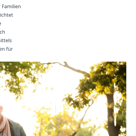
 Familien
ichtet
e
ich
ittels
en für