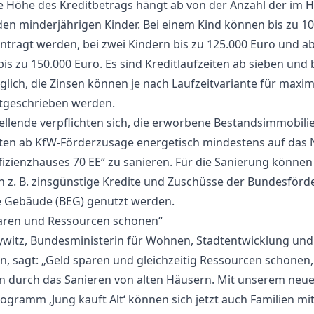
 Höhe des Kreditbetrags hängt ab von der Anzahl der im H
n minderjährigen Kinder. Bei einem Kind können bis zu 10
ntragt werden, bei zwei Kindern bis zu 125.000 Euro und ab
is zu 150.000 Euro. Es sind Kreditlaufzeiten ab sieben und 
glich, die Zinsen können je nach Laufzeitvariante für maxim
stgeschrieben werden.
ellende verpflichten sich, die erworbene Bestandsimmobili
en ab KfW-Förderzusage energetisch mindestens auf das 
ffizienzhauses 70 EE“ zu sanieren. Für die Sanierung können
ch z. B. zinsgünstige Kredite und Zuschüsse der Bundesförd
te Gebäude (BEG) genutzt werden.
aren und Ressourcen schonen“
ywitz, Bundesministerin für Wohnen, Stadtentwicklung und
, sagt: „Geld sparen und gleichzeitig Ressourcen schonen,
 durch das Sanieren von alten Häusern. Mit unserem neu
ogramm ‚Jung kauft Alt‘ können sich jetzt auch Familien mi