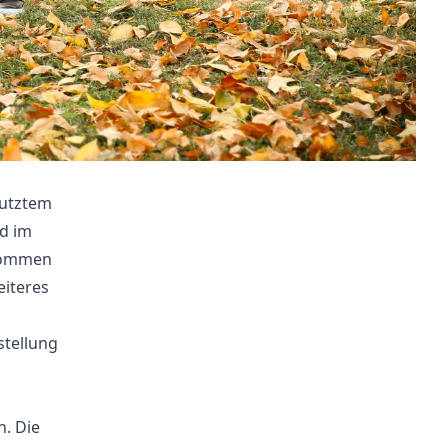
nutztem
d im
nkommen
eiteres
tellung
n. Die