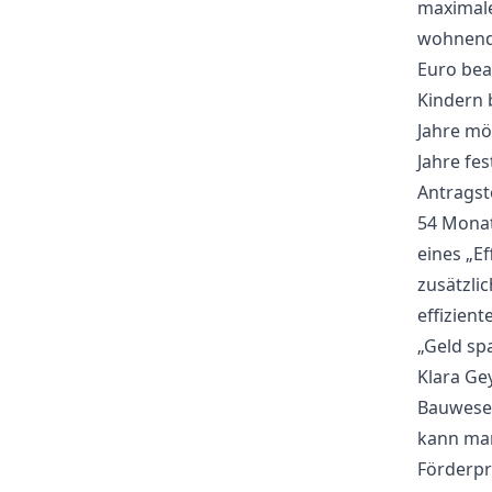
maximale
wohnende
Euro bea
Kindern b
Jahre mö
Jahre fe
Antragst
54 Monat
eines „E
zusätzli
effizien
„Geld sp
Klara Ge
Bauwesen
kann man
Förderpr