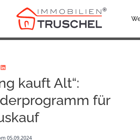
We
ng kauft Alt“:
rderprogramm für
uskauf
vom 05.09.2024