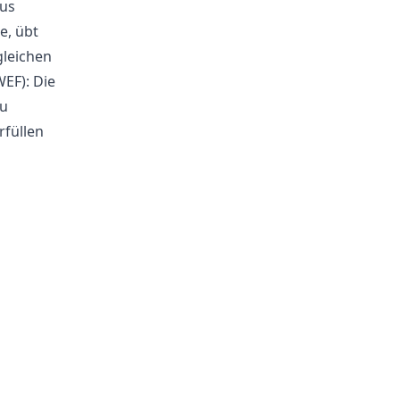
aus
e, übt
gleichen
EF): Die
zu
rfüllen