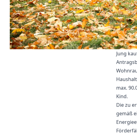
Jung kauf
Antragsb
Wohnraum
Haushalt
max. 90.
Kind.
Die zu e
gemäß ei
Energieef
Förderfä