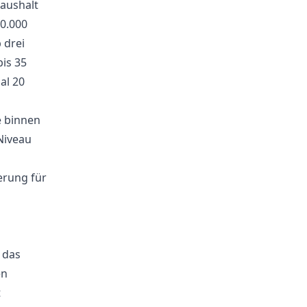
aushalt
0.000
 drei
bis 35
al 20
e binnen
Niveau
erung für
 das
en
t