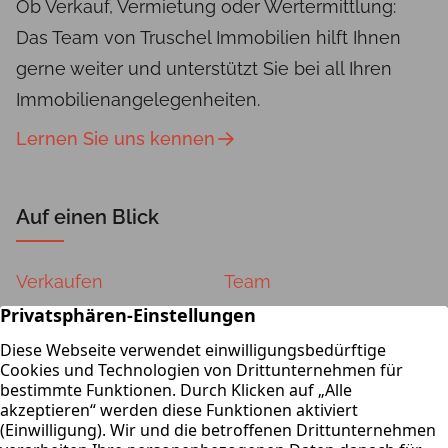
Ob Verkauf, Vermietung oder Wertermittlung:
Das Team von Truschel Immobilien hilft Ihnen
gerne weiter und unterstützt Sie bei all Ihren
Immobilienangelegenheiten.
Lernen Sie uns kennen
Auf einen Blick
Verkaufen
Team
Vermieten
Kontakt
Wertermittlung
Impressum
Datenschutz