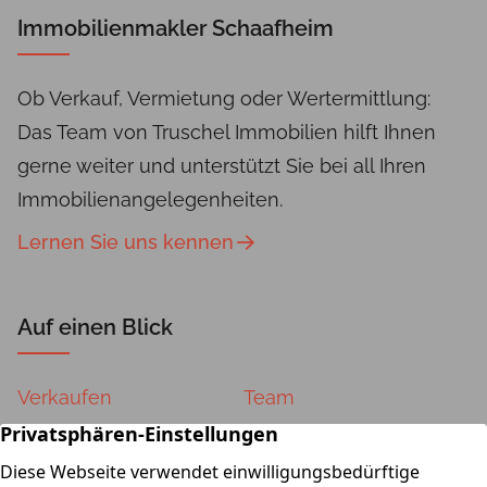
Immobilienmakler Schaafheim
Ob Verkauf, Vermietung oder Wertermittlung:
Das Team von Truschel Immobilien hilft Ihnen
gerne weiter und unterstützt Sie bei all Ihren
Immobilienangelegenheiten.
Lernen Sie uns kennen
Auf einen Blick
Verkaufen
Team
Vermieten
Kontakt