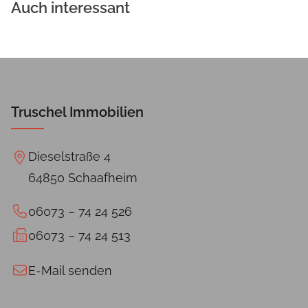
werden; eine gute Vorbereitung und viel
Auch interessant
Zeit sind unerlässlich.
Truschel Immobilien
Dieselstraße 4
64850 Schaafheim
06073 – 74 24 526
06073 – 74 24 513
E-Mail senden