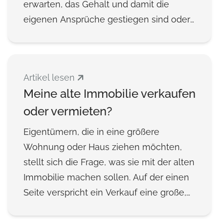
erwarten, das Gehalt und damit die
eigenen Ansprüche gestiegen sind oder
weil sie aus der Stadt in eine ländliche
Gegend ziehen und dort die Immobilien
erschwinglicher sind. Im Falle eines
Artikel lesen
Umzugs sollte auf jeden Fall überlegt
Meine alte Immobilie verkaufen
werden, ob es sich lohnt, die aktuelle
oder vermieten?
Immobilie als Wertanlage zu behalten.
Eigentümern, die in eine größere
Wohnung oder Haus ziehen möchten,
stellt sich die Frage, was sie mit der alten
Immobilie machen sollen. Auf der einen
Seite verspricht ein Verkauf eine große,
sofort verfügbare Geldsumme,