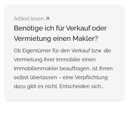
andererseits stellt eine Vermietung
monatliche Geldeingänge sicher. Beide
Artikel lesen
Varianten haben ihre Vor- und Nachteile.
Benötige ich für Verkauf oder
Vermietung einen Makler?
Ob Eigentümer für den Verkauf bzw. die
Vermietung ihrer Immobilie einen
Immobilienmakler beauftragen, ist ihnen
selbst überlassen – eine Verpflichtung
dazu gibt es nicht. Entscheiden sich
Eigentümer dazu, alles in Eigenregie zu
machen, gibt es einiges zu beachten. Auf
keinen Fall sollte der Verkauf oder die
Vermietung überstürzt angegangen